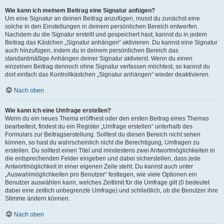
Wie kann ich meinem Beitrag eine Signatur anfügen?
Um eine Signatur an deinen Beitrag anzufügen, musst du zunächst eine
solche in den Einstellungen in deinem persönlichen Bereich entwerfen.
Nachdem du die Signatur erstellt und gespeichert hast, kannst du in jedem
Beitrag das Kästchen „Signatur anhängen“ aktivieren. Du kannst eine Signatur
auch hinzufügen, indem du in deinem persönlichen Bereich das
standardmäßige Anhängen deiner Signatur aktivierst. Wenn du einen
einzelnen Beitrag dennoch ohne Signatur verfassen möchtest, so kannst du
dort einfach das Kontrollkästchen „Signatur anhängen“ wieder deaktivieren.
Nach oben
Wie kann ich eine Umfrage erstellen?
Wenn du ein neues Thema eröffnest oder den ersten Beitrag eines Themas
bearbeitest, findest du ein Register „Umfrage erstellen“ unterhalb des
Formulars zur Beitragserstellung. Solltest du diesen Bereich nicht sehen
können, so hast du wahrscheinlich nicht die Berechtigung, Umfragen zu
erstellen. Du solltest einen Titel und mindestens zwei Antwortmöglichkeiten in
die entsprechenden Felder eingeben und dabei sicherstellen, dass jede
Antwortmöglichkeit in einer eigenen Zeile steht. Du kannst auch unter
„Auswahlmöglichkeiten pro Benutzer“ festlegen, wie viele Optionen ein
Benutzer auswählen kann, welches Zeitlimit für die Umfrage gilt (0 bedeutet
dabei eine zeitlich unbegrenzte Umfrage) und schließlich, ob die Benutzer ihre
Stimme ändern können.
Nach oben