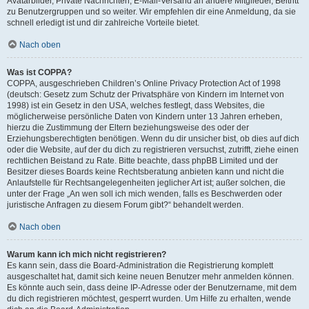
Avatarbilder, Private Nachrichten, E-Mail-Versand an andere Mitglieder, Beitritt
zu Benutzergruppen und so weiter. Wir empfehlen dir eine Anmeldung, da sie
schnell erledigt ist und dir zahlreiche Vorteile bietet.
Nach oben
Was ist COPPA?
COPPA, ausgeschrieben Children’s Online Privacy Protection Act of 1998
(deutsch: Gesetz zum Schutz der Privatsphäre von Kindern im Internet von
1998) ist ein Gesetz in den USA, welches festlegt, dass Websites, die
möglicherweise persönliche Daten von Kindern unter 13 Jahren erheben,
hierzu die Zustimmung der Eltern beziehungsweise des oder der
Erziehungsberechtigten benötigen. Wenn du dir unsicher bist, ob dies auf dich
oder die Website, auf der du dich zu registrieren versuchst, zutrifft, ziehe einen
rechtlichen Beistand zu Rate. Bitte beachte, dass phpBB Limited und der
Besitzer dieses Boards keine Rechtsberatung anbieten kann und nicht die
Anlaufstelle für Rechtsangelegenheiten jeglicher Art ist; außer solchen, die
unter der Frage „An wen soll ich mich wenden, falls es Beschwerden oder
juristische Anfragen zu diesem Forum gibt?“ behandelt werden.
Nach oben
Warum kann ich mich nicht registrieren?
Es kann sein, dass die Board-Administration die Registrierung komplett
ausgeschaltet hat, damit sich keine neuen Benutzer mehr anmelden können.
Es könnte auch sein, dass deine IP-Adresse oder der Benutzername, mit dem
du dich registrieren möchtest, gesperrt wurden. Um Hilfe zu erhalten, wende