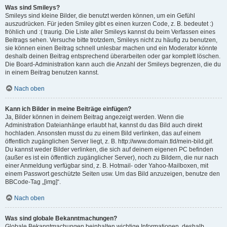
Was sind Smileys?
Smileys sind kleine Bilder, die benutzt werden können, um ein Gefühl
auszudrücken. Für jeden Smiley gibt es einen kurzen Code, z. B. bedeutet :)
fröhlich und :( traurig. Die Liste aller Smileys kannst du beim Verfassen eines
Beitrags sehen. Versuche bitte trotzdem, Smileys nicht zu häufig zu benutzen,
sie können einen Beitrag schnell unlesbar machen und ein Moderator könnte
deshalb deinen Beitrag entsprechend überarbeiten oder gar komplett löschen.
Die Board-Administration kann auch die Anzahl der Smileys begrenzen, die du
in einem Beitrag benutzen kannst.
Nach oben
Kann ich Bilder in meine Beiträge einfügen?
Ja, Bilder können in deinem Beitrag angezeigt werden. Wenn die
Administration Dateianhänge erlaubt hat, kannst du das Bild auch direkt
hochladen. Ansonsten musst du zu einem Bild verlinken, das auf einem
öffentlich zugänglichen Server liegt, z. B. http://www.domain.tld/mein-bild.gif.
Du kannst weder Bilder verlinken, die sich auf deinem eigenen PC befinden
(außer es ist ein öffentlich zugänglicher Server), noch zu Bildern, die nur nach
einer Anmeldung verfügbar sind, z. B. Hotmail- oder Yahoo-Mailboxen, mit
einem Passwort geschützte Seiten usw. Um das Bild anzuzeigen, benutze den
BBCode-Tag „[img]“.
Nach oben
Was sind globale Bekanntmachungen?
Globale Bekanntmachungen beinhalten wichtige Informationen, deshalb