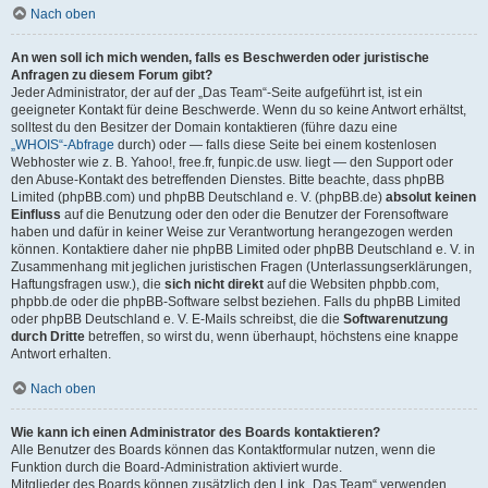
Nach oben
An wen soll ich mich wenden, falls es Beschwerden oder juristische
Anfragen zu diesem Forum gibt?
Jeder Administrator, der auf der „Das Team“-Seite aufgeführt ist, ist ein
geeigneter Kontakt für deine Beschwerde. Wenn du so keine Antwort erhältst,
solltest du den Besitzer der Domain kontaktieren (führe dazu eine
„WHOIS“-Abfrage
durch) oder — falls diese Seite bei einem kostenlosen
Webhoster wie z. B. Yahoo!, free.fr, funpic.de usw. liegt — den Support oder
den Abuse-Kontakt des betreffenden Dienstes. Bitte beachte, dass phpBB
Limited (phpBB.com) und phpBB Deutschland e. V. (phpBB.de)
absolut keinen
Einfluss
auf die Benutzung oder den oder die Benutzer der Forensoftware
haben und dafür in keiner Weise zur Verantwortung herangezogen werden
können. Kontaktiere daher nie phpBB Limited oder phpBB Deutschland e. V. in
Zusammenhang mit jeglichen juristischen Fragen (Unterlassungserklärungen,
Haftungsfragen usw.), die
sich nicht direkt
auf die Websiten phpbb.com,
phpbb.de oder die phpBB-Software selbst beziehen. Falls du phpBB Limited
oder phpBB Deutschland e. V. E-Mails schreibst, die die
Softwarenutzung
durch Dritte
betreffen, so wirst du, wenn überhaupt, höchstens eine knappe
Antwort erhalten.
Nach oben
Wie kann ich einen Administrator des Boards kontaktieren?
Alle Benutzer des Boards können das Kontaktformular nutzen, wenn die
Funktion durch die Board-Administration aktiviert wurde.
Mitglieder des Boards können zusätzlich den Link „Das Team“ verwenden.