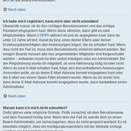
dich an die Board-Administration.
Nach oben
Ich habe mich registriert, kann mich aber nicht anmelden!
Überprüfe zuerst, ob du den richtigen Benutzernamen und das richtige
Passwort eingegeben hast. Wenn diese stimmen, dann gibt es zwei
Möglichkeiten. Wenn
COPPA
aktiviert ist und du angegeben hast, dass du
unter 13 Jahre alt bist, musst du bzw. einer deiner Eltern oder deiner
Erziehungsberechtigten den Anweisungen folgen, die du erhalten hast. Wenn
dies nicht der Fall ist, muss dein Benutzerkonto vielleicht aktiviert werden. Bei
einigen Boards müssen alle neu angemeldeten Mitglieder erst freigeschaltet
werden – entweder musst du dies selbst erledigen oder ein Administrator. Bei
der Registrierung wurde dir mitgeteilt, ob eine Aktivierung nötig ist oder nicht.
Wenn du eine E-Mail erhalten hast, folge den dort enthaltenen Anweisungen.
Ansonsten prüfe, ob du deine E-Mail-Adresse korrekt eingegeben hast oder
die E-Mail von einem Spam-Filter blockiert wurde. Wenn du dir sicher bist,
dass deine E-Mail-Adresse korrekt eingegeben wurde, dann kontaktiere einen
Administrator.
Nach oben
Warum kann ich mich nicht anmelden?
Dafür gibt es viele mögliche Gründe. Prüfe zunächst, ob dein Benutzername
und dein Passwort richtig sind. Wenn dies der Fall ist, wende dich an einen
Board-Administrator, um sicherzugehen, dass du nicht gesperrt wurdest. Es ist
ebenfalls möglich, dass ein Konfigurationsproblem mit der Website vorliegt,