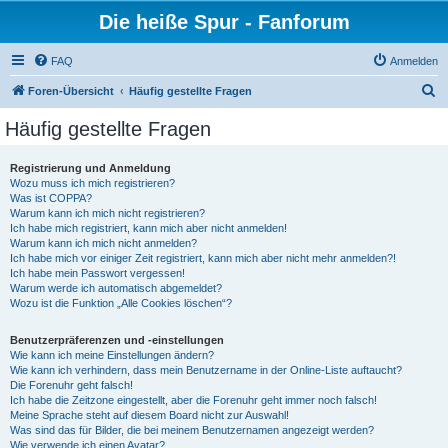
Die heiße Spur - Fanforum
FAQ
Anmelden
S
Foren-Übersicht
Häufig gestellte Fragen
u
Häufig gestellte Fragen
c
h
Registrierung und Anmeldung
Wozu muss ich mich registrieren?
e
Was ist COPPA?
Warum kann ich mich nicht registrieren?
Ich habe mich registriert, kann mich aber nicht anmelden!
Warum kann ich mich nicht anmelden?
Ich habe mich vor einiger Zeit registriert, kann mich aber nicht mehr anmelden?!
Ich habe mein Passwort vergessen!
Warum werde ich automatisch abgemeldet?
Wozu ist die Funktion „Alle Cookies löschen“?
Benutzerpräferenzen und -einstellungen
Wie kann ich meine Einstellungen ändern?
Wie kann ich verhindern, dass mein Benutzername in der Online-Liste auftaucht?
Die Forenuhr geht falsch!
Ich habe die Zeitzone eingestellt, aber die Forenuhr geht immer noch falsch!
Meine Sprache steht auf diesem Board nicht zur Auswahl!
Was sind das für Bilder, die bei meinem Benutzernamen angezeigt werden?
Wie verwende ich einen Avatar?