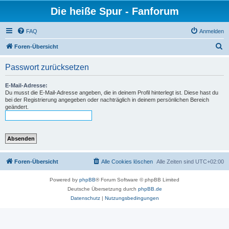
Die heiße Spur - Fanforum
FAQ
Anmelden
S
Foren-Übersicht
u
Passwort zurücksetzen
c
h
E-Mail-Adresse:
Du musst die E-Mail-Adresse angeben, die in deinem Profil hinterlegt ist. Diese hast du
e
bei der Registrierung angegeben oder nachträglich in deinem persönlichen Bereich
geändert.
Foren-Übersicht
Alle Cookies löschen
Alle Zeiten sind
UTC+02:00
Powered by
phpBB
® Forum Software © phpBB Limited
Deutsche Übersetzung durch
phpBB.de
Datenschutz
|
Nutzungsbedingungen