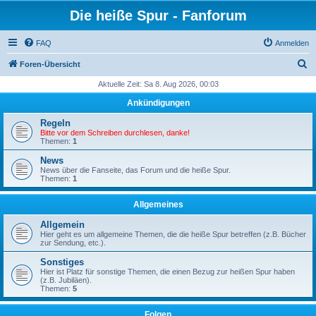
Die heiße Spur - Fanforum
FAQ
Anmelden
S
Foren-Übersicht
u
Aktuelle Zeit: Sa 8. Aug 2026, 00:03
c
Ankündigungen
h
Regeln
e
Bitte vor dem Schreiben durchlesen, danke!
Themen:
1
News
News über die Fanseite, das Forum und die heiße Spur.
Themen:
1
Allgemeines
Allgemein
Hier geht es um allgemeine Themen, die die heiße Spur betreffen (z.B. Bücher
zur Sendung, etc.).
Sonstiges
Hier ist Platz für sonstige Themen, die einen Bezug zur heißen Spur haben
(z.B. Jubiläen).
Themen:
5
Folgen