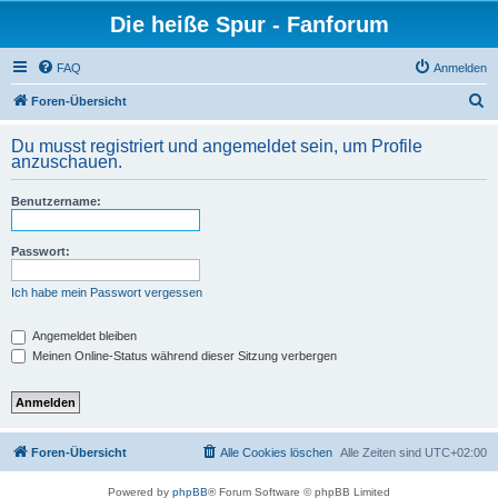
Die heiße Spur - Fanforum
FAQ
Anmelden
S
Foren-Übersicht
u
Du musst registriert und angemeldet sein, um Profile
c
anzuschauen.
h
Benutzername:
e
Passwort:
Ich habe mein Passwort vergessen
Angemeldet bleiben
Meinen Online-Status während dieser Sitzung verbergen
Foren-Übersicht
Alle Cookies löschen
Alle Zeiten sind
UTC+02:00
Powered by
phpBB
® Forum Software © phpBB Limited