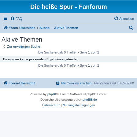
Die heiße Spur - Fanforum
FAQ
Anmelden
S
Foren-Übersicht
Suche
Aktive Themen
u
Aktive Themen
c
Zur erweiterten Suche
h
Die Suche ergab 0 Treffer • Seite
1
von
1
e
Es wurden keine passenden Ergebnisse gefunden.
Die Suche ergab 0 Treffer • Seite
1
von
1
Foren-Übersicht
Alle Cookies löschen
Alle Zeiten sind
UTC+02:00
Powered by
phpBB
® Forum Software © phpBB Limited
Deutsche Übersetzung durch
phpBB.de
Datenschutz
|
Nutzungsbedingungen