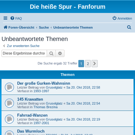
Die heiße Spur - Fanforum
FAQ
Anmelden
S
Foren-Übersicht
Suche
Unbeantwortete Themen
u
Unbeantwortete Themen
c
Zur erweiterten Suche
h
Suche
Erweiterte Suche
e
1
2
Nächste
Die Suche ergab 32 Treffer
Themen
Der große Gurken-Wahnsinn
Letzter Beitrag von
Gruselglatz
«
Sa 20. Okt 2018, 22:58
Verfasst in
1993-1997
145 Krawatten
Letzter Beitrag von
Gruselglatz
«
Sa 20. Okt 2018, 22:54
Verfasst in
Thomas Brezina
Fahrrad-Wanzen
Letzter Beitrag von
Gruselglatz
«
Sa 20. Okt 2018, 22:19
Verfasst in
1997-2001
Das Wurmloch