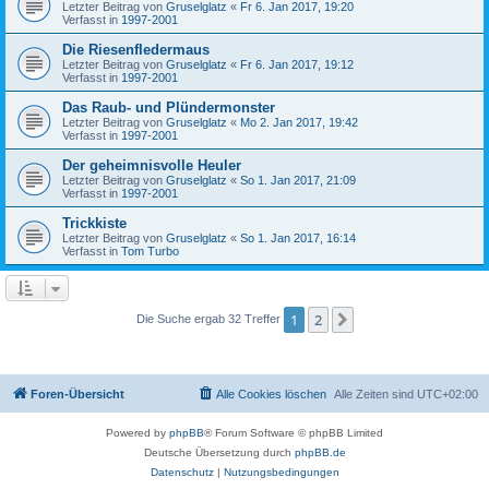
Letzter Beitrag von
Gruselglatz
«
Fr 6. Jan 2017, 19:20
Verfasst in
1997-2001
Die Riesenfledermaus
Letzter Beitrag von
Gruselglatz
«
Fr 6. Jan 2017, 19:12
Verfasst in
1997-2001
Das Raub- und Plündermonster
Letzter Beitrag von
Gruselglatz
«
Mo 2. Jan 2017, 19:42
Verfasst in
1997-2001
Der geheimnisvolle Heuler
Letzter Beitrag von
Gruselglatz
«
So 1. Jan 2017, 21:09
Verfasst in
1997-2001
Trickkiste
Letzter Beitrag von
Gruselglatz
«
So 1. Jan 2017, 16:14
Verfasst in
Tom Turbo
1
2
Nächste
Die Suche ergab 32 Treffer
Foren-Übersicht
Alle Cookies löschen
Alle Zeiten sind
UTC+02:00
Powered by
phpBB
® Forum Software © phpBB Limited
Deutsche Übersetzung durch
phpBB.de
Datenschutz
|
Nutzungsbedingungen