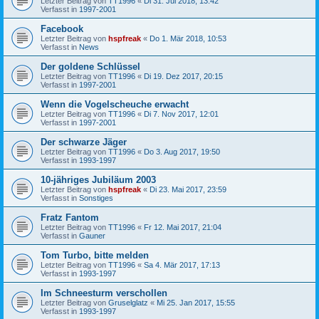
Letzter Beitrag von
TT1996
«
Di 31. Jul 2018, 13:42
Verfasst in
1997-2001
Facebook
Letzter Beitrag von
hspfreak
«
Do 1. Mär 2018, 10:53
Verfasst in
News
Der goldene Schlüssel
Letzter Beitrag von
TT1996
«
Di 19. Dez 2017, 20:15
Verfasst in
1997-2001
Wenn die Vogelscheuche erwacht
Letzter Beitrag von
TT1996
«
Di 7. Nov 2017, 12:01
Verfasst in
1997-2001
Der schwarze Jäger
Letzter Beitrag von
TT1996
«
Do 3. Aug 2017, 19:50
Verfasst in
1993-1997
10-jähriges Jubiläum 2003
Letzter Beitrag von
hspfreak
«
Di 23. Mai 2017, 23:59
Verfasst in
Sonstiges
Fratz Fantom
Letzter Beitrag von
TT1996
«
Fr 12. Mai 2017, 21:04
Verfasst in
Gauner
Tom Turbo, bitte melden
Letzter Beitrag von
TT1996
«
Sa 4. Mär 2017, 17:13
Verfasst in
1993-1997
Im Schneesturm verschollen
Letzter Beitrag von
Gruselglatz
«
Mi 25. Jan 2017, 15:55
Verfasst in
1993-1997