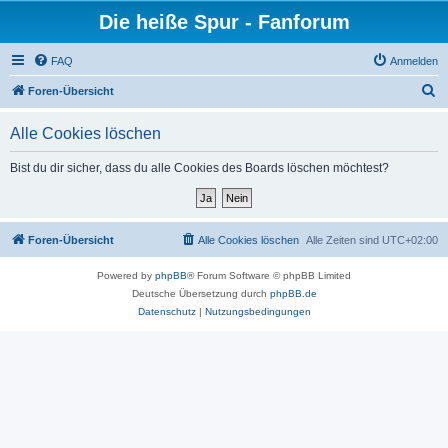
Die heiße Spur - Fanforum
FAQ
Anmelden
S
Foren-Übersicht
u
Alle Cookies löschen
c
h
Bist du dir sicher, dass du alle Cookies des Boards löschen möchtest?
e
Foren-Übersicht
Alle Cookies löschen
Alle Zeiten sind
UTC+02:00
Powered by
phpBB
® Forum Software © phpBB Limited
Deutsche Übersetzung durch
phpBB.de
Datenschutz
|
Nutzungsbedingungen