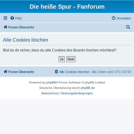
Die heiße Spur - Fanforum
FAQ
Anmelden
S
Foren-Übersicht
u
Alle Cookies löschen
c
h
Bist du dir sicher, dass du alle Cookies des Boards löschen möchtest?
e
Foren-Übersicht
Alle Cookies löschen
Alle Zeiten sind
UTC+02:00
Powered by
phpBB
® Forum Software © phpBB Limited
Deutsche Übersetzung durch
phpBB.de
Datenschutz
|
Nutzungsbedingungen