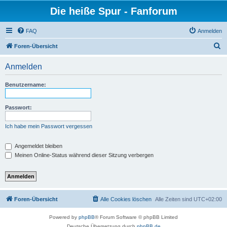
Die heiße Spur - Fanforum
FAQ
Anmelden
S
Foren-Übersicht
u
Anmelden
c
h
Benutzername:
e
Passwort:
Ich habe mein Passwort vergessen
Angemeldet bleiben
Meinen Online-Status während dieser Sitzung verbergen
Foren-Übersicht
Alle Cookies löschen
Alle Zeiten sind
UTC+02:00
Powered by
phpBB
® Forum Software © phpBB Limited
Deutsche Übersetzung durch
phpBB.de