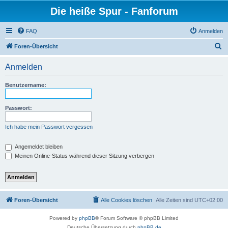
Die heiße Spur - Fanforum
FAQ
Anmelden
S
Foren-Übersicht
u
Anmelden
c
h
Benutzername:
e
Passwort:
Ich habe mein Passwort vergessen
Angemeldet bleiben
Meinen Online-Status während dieser Sitzung verbergen
Foren-Übersicht
Alle Cookies löschen
Alle Zeiten sind
UTC+02:00
Powered by
phpBB
® Forum Software © phpBB Limited
Deutsche Übersetzung durch
phpBB.de