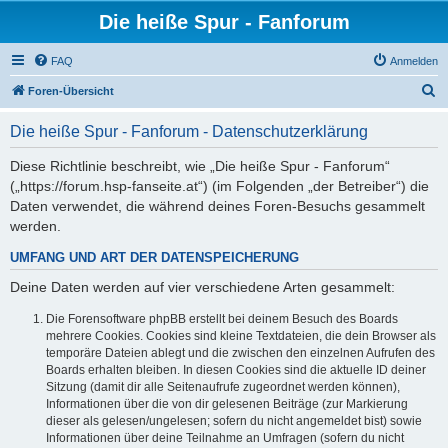
Die heiße Spur - Fanforum
FAQ
Anmelden
S
Foren-Übersicht
u
Die heiße Spur - Fanforum - Datenschutzerklärung
c
h
Diese Richtlinie beschreibt, wie „Die heiße Spur - Fanforum“
(„https://forum.hsp-fanseite.at“) (im Folgenden „der Betreiber“) die
e
Daten verwendet, die während deines Foren-Besuchs gesammelt
werden.
UMFANG UND ART DER DATENSPEICHERUNG
Deine Daten werden auf vier verschiedene Arten gesammelt:
Die Forensoftware phpBB erstellt bei deinem Besuch des Boards
mehrere Cookies. Cookies sind kleine Textdateien, die dein Browser als
temporäre Dateien ablegt und die zwischen den einzelnen Aufrufen des
Boards erhalten bleiben. In diesen Cookies sind die aktuelle ID deiner
Sitzung (damit dir alle Seitenaufrufe zugeordnet werden können),
Informationen über die von dir gelesenen Beiträge (zur Markierung
dieser als gelesen/ungelesen; sofern du nicht angemeldet bist) sowie
Informationen über deine Teilnahme an Umfragen (sofern du nicht