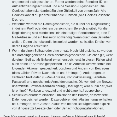
angemeldet bist) gespeichert. Ferner werden deine Benutzer-ID, ein
Authentifizierungsschlüssel und eine Session-ID gespeichert. Die
Cookies haben standardmäßig eine Gültigkeit von einem Jahr. Alle
Cookies kannst du jederzeit über die Funktion „Alle Cookies löschen“
löschen.
Weiterhin werden die Daten gespeichert, die du bei der Registrierung,
in deinem Profil oder deinem persönlichem Bereich angibst. Für die
Registrierung sind mindestens ein eindeutiger Benutzername, eine E-
Mail-Adresse und ein Passwort notwendig. Wenn durch den Betreiber
weitere Daten als notwendig festgelegt wurden, so ist dies für dich vor
deren Eingabe ersichtlich.
Wenn du einen Beitrag oder eine private Nachricht erstellst, so werden
die dort eingegebenen Daten ebenfalls gespeichert. Gleiches gilt, wenn
du einen Beitrag als Entwurf zwischenspeicherst. In diesen Fällen wird
auch deine IP-Adresse gespeichert. Die IP-Adresse wird weiterhin bei
folgenden Aktionen gespeichert: Löschen und Ändern von Beiträgen
(dazu zählen Private Nachrichten und Umfragen), Änderungen an
zentralen Profildaten (E-Mail-Adresse, Kontoaktivierung, Benutzer-
Passwort) und gescheiterte Anmeldeversuche. Die von deinem Browser
übermittelte Browser-Kennzeichnung (User Agent) wird nur in der „Wer
ist online?“-Funktion angezeigt und nicht dauerhaft gespeichert.
Schließlich erfordern einzelne Funktionen des Boards, dass weitere
Daten gespeichert werden. Dazu gehören dein Abstimmungsverhalten
bei Umfragen, der Gelesen-Status von deinen Beiträgen oder explizit
von dir gesetzte Lesezeichen oder Benachrichtigungsfunktionen.
Dein Passwort wird mit einer Einwege-Verschlüsselung (Hash)