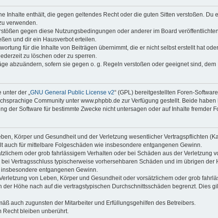
ine Inhalte enthält, die gegen geltendes Recht oder die guten Sitten verstoßen. Du 
 zu verwenden.
erstößen gegen diese Nutzungsbedingungen oder anderer im Board veröffentlichte
ßen und dir ein Hausverbot erteilen.
ortung für die Inhalte von Beiträgen übernimmt, die er nicht selbst erstellt hat od
jederzeit zu löschen oder zu sperren.
räge abzuändern, sofern sie gegen o. g. Regeln verstoßen oder geeignet sind, dem
 unter der „
GNU General Public License v2
“ (GPL) bereitgestellten Foren-Softwa
chsprachige Community unter www.phpbb.de zur Verfügung gestellt. Beide haben ke
g der Software für bestimmte Zwecke nicht untersagen oder auf Inhalte fremder F
ben, Körper und Gesundheit und der Verletzung wesentlicher Vertragspflichten (Kard
gilt auch für mittelbare Folgeschäden wie insbesondere entgangenen Gewinn.
ätzlichem oder grob fahrlässigem Verhalten oder bei Schäden aus der Verletzung 
 die bei Vertragsschluss typischerweise vorhersehbaren Schäden und im übrigen de
wie insbesondere entgangenen Gewinn.
erletzung von Leben, Körper und Gesundheit oder vorsätzlichem oder grob fahrläs
der Höhe nach auf die vertragstypischen Durchschnittsschäden begrenzt. Dies gi
mäß auch zugunsten der Mitarbeiter und Erfüllungsgehilfen des Betreibers.
 Recht bleiben unberührt.