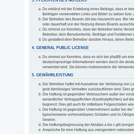
3. PFLICHTEN DES NUTZERS
Du erklärst mit der Erstellung eines Beitrags, dass er ke
Beiträgen verwendeten Links und Bilder zu setzen bzw.
Der Betreiber des Boards übt das Hausrecht aus. Bei V
oder dauerhaft von der Nutzung dieses Boards ausschlie
Du nimmst zur Kenntnis, dass der Betreiber keine Verantw
Betreiber, dein Benutzerkonto, Beiträge und Funktionen 
Du gestattest dem Betreiber darüber hinaus, deine Beit
4. GENERAL PUBLIC LICENSE
Du nimmst zur Kenntnis, dass es sich bei phpBB um eine
deutschsprachige Informationen werden durch die deuts
verwendet wird. Sie können insbesondere die Verwendun
5. GEWÄHRLEISTUNG
Der Betreiber haftet mit Ausnahme der Verletzung von Le
grob fahrlässiges Verhalten zurückzuführen sind. Dies 
Die Haftung ist gegenüber Verbrauchern außer bei vors
wesentlicher Vertragspflichten (Kardinalpflichten) auf
begrenzt. Dies gilt auch für mittelbare Folgeschäden 
Die Haftung ist gegenüber Unternehmern außer bei der V
typischerweise vorhersehbaren Schäden und im Übrigen 
Gewinn.
Die Haftungsbegrenzung der Absätze a bis c gilt sinnge
Ansprüche für eine Haftung aus zwingendem nationalem