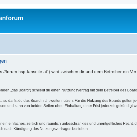
Fanforum
gen
ps://forum.hsp-fanseite.at“) wird zwischen dir und dem Betreiber ein V
genden „das Board“) schließt du einen Nutzungsvertrag mit dem Betreiber des Boards
 so darfst du das Board nicht weiter nutzen. Für die Nutzung des Boards gelten jew
sen und kann von beiden Seiten ohne Einhaltung einer Frist jederzeit gekündigt w
ber ein einfaches, zeitlich und räumlich unbeschränktes und unentgeltliches Recht
auch nach Kündigung des Nutzungsvertrages bestehen.