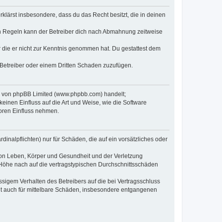
erklärst insbesondere, dass du das Recht besitzt, die in deinen
n Regeln kann der Betreiber dich nach Abmahnung zeitweise
er die er nicht zur Kenntnis genommen hat. Du gestattest dem
 Betreiber oder einem Dritten Schaden zuzufügen.
re von phpBB Limited (www.phpbb.com) handelt;
inen Einfluss auf die Art und Weise, wie die Software
oren Einfluss nehmen.
inalpflichten) nur für Schäden, die auf ein vorsätzliches oder
von Leben, Körper und Gesundheit und der Verletzung
r Höhe nach auf die vertragstypischen Durchschnittsschäden
sigem Verhalten des Betreibers auf die bei Vertragsschluss
lt auch für mittelbare Schäden, insbesondere entgangenen