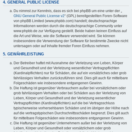
4. GENERAL PUBLIC LICENSE
Du nimmst zur Kenntnis, dass es sich bei phpBB um eine unter der „
GNU General Public License v2
“ (GPL) bereitgestellten Foren-Software
von phpBB Limited (www.phpbb.com) handelt; deutschsprachige
Informationen werden durch die deutschsprachige Community unter
www.phpbb.de zur Verfügung gestellt. Beide haben keinen Einfluss auf
die Art und Weise, wie die Software verwendet wird. Sie können
insbesondere die Verwendung der Software für bestimmte Zwecke nicht
untersagen oder auf Inhalte fremder Foren Einfluss nehmen.
5. GEWÄHRLEISTUNG
Der Betreiber haftet mit Ausnahme der Verletzung von Leben, Körper
und Gesundheit und der Verletzung wesentlicher Vertragspflichten
(Kardinalpflichten) nur für Schäden, die auf ein vorsätzliches oder grob
fahrlässiges Verhalten zurückzuführen sind. Dies gilt auch für mittelbare
Folgeschäden wie insbesondere entgangenen Gewinn.
Die Haftung ist gegenüber Verbrauchern außer bei vorsätzlichem oder
grob fahrlässigem Verhalten oder bei Schäden aus der Verletzung von
Leben, Körper und Gesundheit und der Verletzung wesentlicher
Vertragspflichten (Kardinalpflichten) auf die bei Vertragsschluss
typischerweise vorhersehbaren Schäden und im übrigen der Höhe nach
auf die vertragstypischen Durchschnittsschäden begrenzt. Dies gilt auch
für mittelbare Folgeschäden wie insbesondere entgangenen Gewinn.
Die Haftung ist gegenüber Unternehmern außer bei der Verletzung von
Leben, Körper und Gesundheit oder vorsätzlichem oder grob