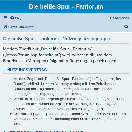
Die heiße Spur - Fanforum
FAQ
Anmelden
S
Foren-Übersicht
u
Die heiße Spur - Fanforum - Nutzungsbedingungen
c
h
Mit dem Zugriff auf „Die heiße Spur - Fanforum“
(„https://forum.hsp-fanseite.at“) wird zwischen dir und dem
e
Betreiber ein Vertrag mit folgenden Regelungen geschlossen:
1. NUTZUNGSVERTRAG
Mit dem Zugriff auf „Die heiße Spur - Fanforum“ (im Folgenden „das
Board“) schließt du einen Nutzungsvertrag mit dem Betreiber des
Boards ab (im Folgenden „Betreiber“) und erklärst dich mit den
nachfolgenden Regelungen einverstanden.
Wenn du mit diesen Regelungen nicht einverstanden bist, so darfst du
das Board nicht weiter nutzen. Für die Nutzung des Boards gelten
jeweils die an dieser Stelle veröffentlichten Regelungen.
Der Nutzungsvertrag wird auf unbestimmte Zeit geschlossen und kann
von beiden Seiten ohne Einhaltung einer Frist jederzeit gekündigt
werden.