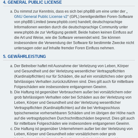
4. GENERAL PUBLIC LICENSE
Du nimmst zur Kenntnis, dass es sich bei phpBB um eine unter der „
GNU General Public License v2
“ (GPL) bereitgestellten Foren-Software
von phpBB Limited (www.phpbb.com) handelt; deutschsprachige
Informationen werden durch die deutschsprachige Community unter
www.phpbb.de zur Verfügung gestellt. Beide haben keinen Einfluss auf
die Art und Weise, wie die Software verwendet wird. Sie können
insbesondere die Verwendung der Software für bestimmte Zwecke nicht
untersagen oder auf Inhalte fremder Foren Einfluss nehmen.
5. GEWÄHRLEISTUNG
Der Betreiber haftet mit Ausnahme der Verletzung von Leben, Körper
und Gesundheit und der Verletzung wesentlicher Vertragspflichten
(Kardinalpflichten) nur für Schäden, die auf ein vorsätzliches oder grob
fahrlässiges Verhalten zurückzuführen sind. Dies gilt auch für mittelbare
Folgeschäden wie insbesondere entgangenen Gewinn.
Die Haftung ist gegenüber Verbrauchern außer bei vorsätzlichem oder
grob fahrlässigem Verhalten oder bei Schäden aus der Verletzung von
Leben, Körper und Gesundheit und der Verletzung wesentlicher
Vertragspflichten (Kardinalpflichten) auf die bei Vertragsschluss
typischerweise vorhersehbaren Schäden und im übrigen der Höhe nach
auf die vertragstypischen Durchschnittsschäden begrenzt. Dies gilt auch
für mittelbare Folgeschäden wie insbesondere entgangenen Gewinn.
Die Haftung ist gegenüber Unternehmern außer bei der Verletzung von
Leben, Körper und Gesundheit oder vorsätzlichem oder grob