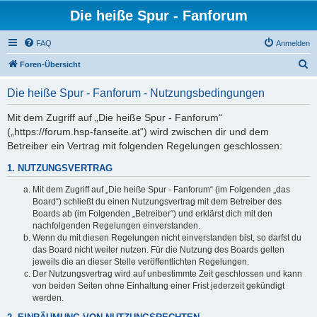
Die heiße Spur - Fanforum
FAQ
Anmelden
S
Foren-Übersicht
u
Die heiße Spur - Fanforum - Nutzungsbedingungen
c
h
Mit dem Zugriff auf „Die heiße Spur - Fanforum“
(„https://forum.hsp-fanseite.at“) wird zwischen dir und dem
e
Betreiber ein Vertrag mit folgenden Regelungen geschlossen:
1. NUTZUNGSVERTRAG
Mit dem Zugriff auf „Die heiße Spur - Fanforum“ (im Folgenden „das
Board“) schließt du einen Nutzungsvertrag mit dem Betreiber des
Boards ab (im Folgenden „Betreiber“) und erklärst dich mit den
nachfolgenden Regelungen einverstanden.
Wenn du mit diesen Regelungen nicht einverstanden bist, so darfst du
das Board nicht weiter nutzen. Für die Nutzung des Boards gelten
jeweils die an dieser Stelle veröffentlichten Regelungen.
Der Nutzungsvertrag wird auf unbestimmte Zeit geschlossen und kann
von beiden Seiten ohne Einhaltung einer Frist jederzeit gekündigt
werden.