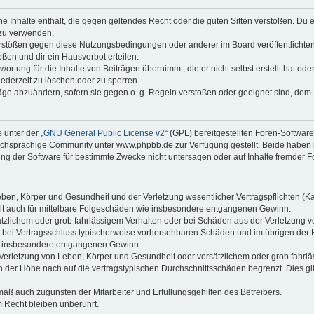
ine Inhalte enthält, die gegen geltendes Recht oder die guten Sitten verstoßen. Du 
 zu verwenden.
erstößen gegen diese Nutzungsbedingungen oder anderer im Board veröffentlichte
ßen und dir ein Hausverbot erteilen.
ortung für die Inhalte von Beiträgen übernimmt, die er nicht selbst erstellt hat od
jederzeit zu löschen oder zu sperren.
räge abzuändern, sofern sie gegen o. g. Regeln verstoßen oder geeignet sind, dem
 unter der „
GNU General Public License v2
“ (GPL) bereitgestellten Foren-Softwa
chsprachige Community unter www.phpbb.de zur Verfügung gestellt. Beide haben ke
g der Software für bestimmte Zwecke nicht untersagen oder auf Inhalte fremder F
ben, Körper und Gesundheit und der Verletzung wesentlicher Vertragspflichten (Kard
gilt auch für mittelbare Folgeschäden wie insbesondere entgangenen Gewinn.
ätzlichem oder grob fahrlässigem Verhalten oder bei Schäden aus der Verletzung 
 die bei Vertragsschluss typischerweise vorhersehbaren Schäden und im übrigen de
wie insbesondere entgangenen Gewinn.
erletzung von Leben, Körper und Gesundheit oder vorsätzlichem oder grob fahrläs
der Höhe nach auf die vertragstypischen Durchschnittsschäden begrenzt. Dies gi
mäß auch zugunsten der Mitarbeiter und Erfüllungsgehilfen des Betreibers.
 Recht bleiben unberührt.