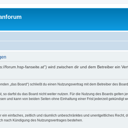
Fanforum
gen
ps://forum.hsp-fanseite.at“) wird zwischen dir und dem Betreiber ein V
genden „das Board“) schließt du einen Nutzungsvertrag mit dem Betreiber des Boards
 so darfst du das Board nicht weiter nutzen. Für die Nutzung des Boards gelten jew
sen und kann von beiden Seiten ohne Einhaltung einer Frist jederzeit gekündigt w
ber ein einfaches, zeitlich und räumlich unbeschränktes und unentgeltliches Recht
auch nach Kündigung des Nutzungsvertrages bestehen.