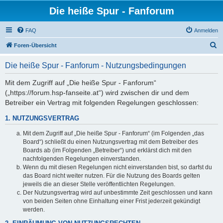
Die heiße Spur - Fanforum
FAQ
Anmelden
S
Foren-Übersicht
u
Die heiße Spur - Fanforum - Nutzungsbedingungen
c
h
Mit dem Zugriff auf „Die heiße Spur - Fanforum“
(„https://forum.hsp-fanseite.at“) wird zwischen dir und dem
e
Betreiber ein Vertrag mit folgenden Regelungen geschlossen:
1. NUTZUNGSVERTRAG
Mit dem Zugriff auf „Die heiße Spur - Fanforum“ (im Folgenden „das
Board“) schließt du einen Nutzungsvertrag mit dem Betreiber des
Boards ab (im Folgenden „Betreiber“) und erklärst dich mit den
nachfolgenden Regelungen einverstanden.
Wenn du mit diesen Regelungen nicht einverstanden bist, so darfst du
das Board nicht weiter nutzen. Für die Nutzung des Boards gelten
jeweils die an dieser Stelle veröffentlichten Regelungen.
Der Nutzungsvertrag wird auf unbestimmte Zeit geschlossen und kann
von beiden Seiten ohne Einhaltung einer Frist jederzeit gekündigt
werden.