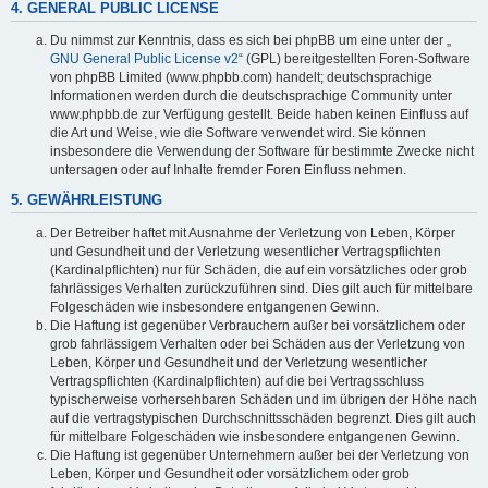
4. GENERAL PUBLIC LICENSE
Du nimmst zur Kenntnis, dass es sich bei phpBB um eine unter der „
GNU General Public License v2
“ (GPL) bereitgestellten Foren-Software
von phpBB Limited (www.phpbb.com) handelt; deutschsprachige
Informationen werden durch die deutschsprachige Community unter
www.phpbb.de zur Verfügung gestellt. Beide haben keinen Einfluss auf
die Art und Weise, wie die Software verwendet wird. Sie können
insbesondere die Verwendung der Software für bestimmte Zwecke nicht
untersagen oder auf Inhalte fremder Foren Einfluss nehmen.
5. GEWÄHRLEISTUNG
Der Betreiber haftet mit Ausnahme der Verletzung von Leben, Körper
und Gesundheit und der Verletzung wesentlicher Vertragspflichten
(Kardinalpflichten) nur für Schäden, die auf ein vorsätzliches oder grob
fahrlässiges Verhalten zurückzuführen sind. Dies gilt auch für mittelbare
Folgeschäden wie insbesondere entgangenen Gewinn.
Die Haftung ist gegenüber Verbrauchern außer bei vorsätzlichem oder
grob fahrlässigem Verhalten oder bei Schäden aus der Verletzung von
Leben, Körper und Gesundheit und der Verletzung wesentlicher
Vertragspflichten (Kardinalpflichten) auf die bei Vertragsschluss
typischerweise vorhersehbaren Schäden und im übrigen der Höhe nach
auf die vertragstypischen Durchschnittsschäden begrenzt. Dies gilt auch
für mittelbare Folgeschäden wie insbesondere entgangenen Gewinn.
Die Haftung ist gegenüber Unternehmern außer bei der Verletzung von
Leben, Körper und Gesundheit oder vorsätzlichem oder grob