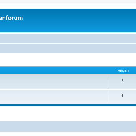
Fanforum
THEMEN
1
1