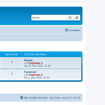
Suche
Erweiterte Suche
Anmelden
BEITRÄGE
LETZTER BEITRAG
Regeln
1
N
von
hspfreak
e
Sa 19. Nov 2011, 21:08
u
e
Facebook
1
s
N
von
hspfreak
t
e
Do 1. Mär 2018, 10:53
e
u
r
e
B
s
e
t
i
e
t
r
r
B
Alle Cookies löschen
Alle Zeiten sind
UTC+02:00
a
e
g
i