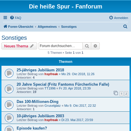
Die heiße Spur - Fanforum
FAQ
Anmelden
S
Foren-Übersicht
Allgemeines
Sonstiges
u
Sonstiges
c
Suche
Erweiterte Suche
Neues Thema
h
5 Themen • Seite
1
von
1
e
Themen
25-jähriges Jubiläum 2018
Letzter Beitrag von
hspfreak
«
Mo 29. Okt 2018, 11:26
Antworten:
4
20 Jahre Special (Fritz Fantoms Fürcherliche Falle)
Letzter Beitrag von
TT1996
«
Fr 20. Apr 2018, 23:39
Antworten:
19
1
2
Das 100-Millionen-Ding
Letzter Beitrag von
Gruselglatz
«
Mo 9. Okt 2017, 22:32
Antworten:
1
10-jähriges Jubiläum 2003
Letzter Beitrag von
hspfreak
«
Di 23. Mai 2017, 23:59
Episode kaufen?