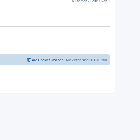
4 Themen • Seite
1
von
1
Alle Cookies löschen
Alle Zeiten sind
UTC+02:00