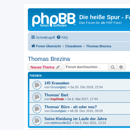
Die heiße Spur - 
Das Forum für alle HSP Fans!
Schnellzugriff
FAQ
Foren-Übersicht
Charaktere
Thomas Brezina
Thomas Brezina
Suche
Erw
Neues Thema
THEMEN
145 Krawatten
von
Gruselglatz
»
Sa 20. Okt 2018, 22:54
Thomas' Bart
von
hspfreak
»
Sa 6. Mai 2017, 17:44
Thomas' Büro - alt oder neu?
von
Gruselglatz
»
Mi 28. Dez 2016, 09:09
Seine Kleidung im Laufe der Jahre
von
telefonzelle321
»
Sa 3. Dez 2011, 13:23