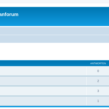
Fanforum
eiterte Suche
ANTWORTEN
0
2
3
1