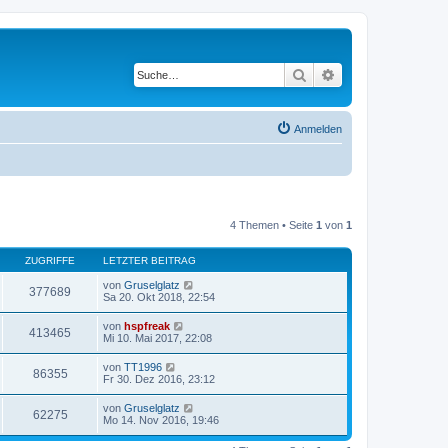
Suche
Erweiterte Suche
Anmelden
4 Themen • Seite
1
von
1
ZUGRIFFE
LETZTER BEITRAG
von
Gruselglatz
377689
Sa 20. Okt 2018, 22:54
von
hspfreak
413465
Mi 10. Mai 2017, 22:08
von
TT1996
86355
Fr 30. Dez 2016, 23:12
von
Gruselglatz
62275
Mo 14. Nov 2016, 19:46