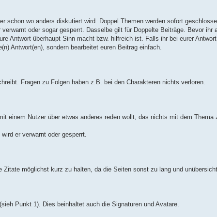
er schon wo anders diskutiert wird. Doppel Themen werden sofort geschlosse
 verwarnt oder sogar gesperrt. Dasselbe gilt für Doppelte Beiträge. Bevor ihr 
ure Antwort überhaupt Sinn macht bzw. hilfreich ist. Falls ihr bei eurer Antwo
re(n) Antwort(en), sondern bearbeitet euren Beitrag einfach.
hreibt. Fragen zu Folgen haben z.B. bei den Charakteren nichts verloren.
 mit einem Nutzer über etwas anderes reden wollt, das nichts mit dem Thema 
 wird er verwarnt oder gesperrt.
 die Zitate möglichst kurz zu halten, da die Seiten sonst zu lang und unübersich
 (sieh Punkt 1). Dies beinhaltet auch die Signaturen und Avatare.