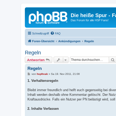
Die heiße Spur - 
Das Forum für alle HSP Fans!
Schnellzugriff
FAQ
Foren-Übersicht
Ankündigungen
Regeln
Regeln
Antworten
Regeln
B
von
hspfreak
»
Sa 19. Nov 2011, 21:08
e
i
1. Verhaltensregeln
t
r
a
Bleibt immer freundlich und helft euch gegenseitig bei di
g
Inhalt werden deshalb ohne Kommentar gelöscht. Der Nutz
Kraftausdrücke. Falls ein Nutzer per PN belästigt wird, sol
2. Inhalte Verfassen