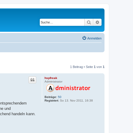
Suche
Erweiterte Suche
Anmelden
1 Beitrag • Seite
1
von
1
hspfreak
Administrator
Beiträge:
50
Registriert:
So 13. Nov 2011, 16:38
t entsprechendem
he und
rechend handeln kann.