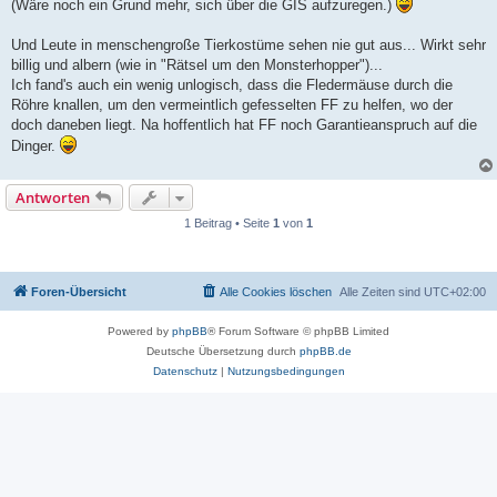
(Wäre noch ein Grund mehr, sich über die GIS aufzuregen.)
Und Leute in menschengroße Tierkostüme sehen nie gut aus... Wirkt sehr
billig und albern (wie in "Rätsel um den Monsterhopper")...
Ich fand's auch ein wenig unlogisch, dass die Fledermäuse durch die
Röhre knallen, um den vermeintlich gefesselten FF zu helfen, wo der
doch daneben liegt. Na hoffentlich hat FF noch Garantieanspruch auf die
Dinger.
Antworten
1 Beitrag • Seite
1
von
1
Foren-Übersicht
Alle Cookies löschen
Alle Zeiten sind
UTC+02:00
Powered by
phpBB
® Forum Software © phpBB Limited
Deutsche Übersetzung durch
phpBB.de
Datenschutz
|
Nutzungsbedingungen