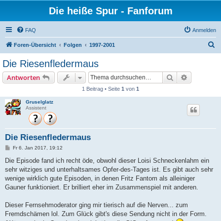
Die heiße Spur - Fanforum
FAQ
Anmelden
S
Foren-Übersicht
Folgen
1997-2001
u
Die Riesenfledermaus
c
Suche
Erweiterte
Antworten
h
1 Beitrag • Seite
1
von
1
e
Gruselglatz
Assistent
Die Riesenfledermaus
B
Fr 6. Jan 2017, 19:12
e
i
Die Episode fand ich recht öde, obwohl dieser Loisi Schneckenlahm ein
t
sehr witziges und unterhaltsames Opfer-des-Tages ist. Es gibt auch sehr
r
a
wenige wirklich gute Episoden, in denen Fritz Fantom als alleiniger
g
Gauner funktioniert. Er brilliert eher im Zusammenspiel mit anderen.
Dieser Fernsehmoderator ging mir tierisch auf die Nerven... zum
Fremdschämen lol. Zum Glück gibt's diese Sendung nicht in der Form.