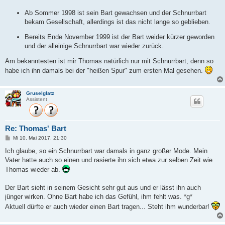
Ab Sommer 1998 ist sein Bart gewachsen und der Schnurrbart
bekam Gesellschaft, allerdings ist das nicht lange so geblieben.
Bereits Ende November 1999 ist der Bart weider kürzer geworden
und der alleinige Schnurrbart war wieder zurück.
Am bekanntesten ist mir Thomas natürlich nur mit Schnurrbart, denn so
habe ich ihn damals bei der "heißen Spur" zum ersten Mal gesehen.
Gruselglatz
Assistent
Re: Thomas' Bart
B
Mi 10. Mai 2017, 21:30
e
i
Ich glaube, so ein Schnurrbart war damals in ganz großer Mode. Mein
t
Vater hatte auch so einen und rasierte ihn sich etwa zur selben Zeit wie
r
a
Thomas wieder ab.
g
Der Bart sieht in seinem Gesicht sehr gut aus und er lässt ihn auch
jünger wirken. Ohne Bart habe ich das Gefühl, ihm fehlt was. *g*
Aktuell dürfte er auch wieder einen Bart tragen... Steht ihm wunderbar!