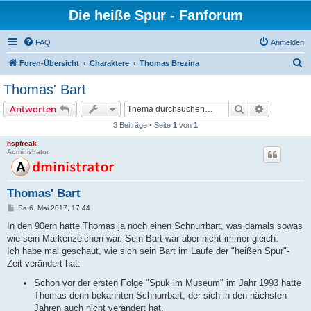
Die heiße Spur - Fanforum
FAQ
Anmelden
S
Foren-Übersicht
Charaktere
Thomas Brezina
u
Thomas' Bart
c
Suche
Erweiterte
Antworten
h
3 Beiträge • Seite
1
von
1
e
hspfreak
Administrator
Thomas' Bart
B
Sa 6. Mai 2017, 17:44
e
i
In den 90ern hatte Thomas ja noch einen Schnurrbart, was damals sowas
t
wie sein Markenzeichen war. Sein Bart war aber nicht immer gleich.
r
a
Ich habe mal geschaut, wie sich sein Bart im Laufe der "heißen Spur"-
g
Zeit verändert hat:
Schon vor der ersten Folge "Spuk im Museum" im Jahr 1993 hatte
Thomas denn bekannten Schnurrbart, der sich in den nächsten
Jahren auch nicht verändert hat.