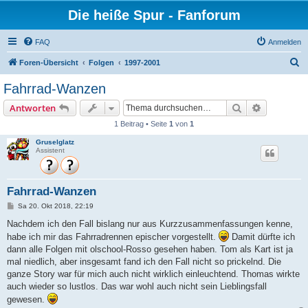
Die heiße Spur - Fanforum
FAQ
Anmelden
S
Foren-Übersicht
Folgen
1997-2001
u
Fahrrad-Wanzen
c
Suche
Erweiterte
Antworten
h
1 Beitrag • Seite
1
von
1
e
Gruselglatz
Assistent
Fahrrad-Wanzen
B
Sa 20. Okt 2018, 22:19
e
i
Nachdem ich den Fall bislang nur aus Kurzzusammenfassungen kenne,
t
habe ich mir das Fahrradrennen epischer vorgestellt.
Damit dürfte ich
r
a
dann alle Folgen mit olschool-Rosso gesehen haben. Tom als Kart ist ja
g
mal niedlich, aber insgesamt fand ich den Fall nicht so prickelnd. Die
ganze Story war für mich auch nicht wirklich einleuchtend. Thomas wirkte
auch wieder so lustlos. Das war wohl auch nicht sein Lieblingsfall
gewesen.