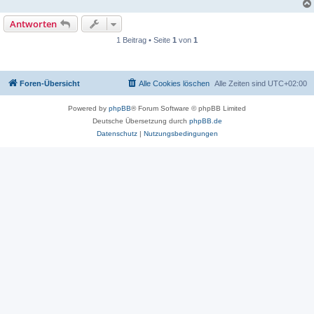
Antworten
1 Beitrag • Seite
1
von
1
Foren-Übersicht
Alle Cookies löschen
Alle Zeiten sind
UTC+02:00
Powered by
phpBB
® Forum Software © phpBB Limited
Deutsche Übersetzung durch
phpBB.de
Datenschutz
|
Nutzungsbedingungen