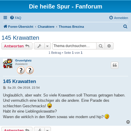
Die heiße Spur - Fanforum
FAQ
Anmelden
S
Foren-Übersicht
Charaktere
Thomas Brezina
u
145 Krawatten
c
Suche
Erweiterte
Antworten
h
1 Beitrag • Seite
1
von
1
e
Gruselglatz
Assistent
145 Krawatten
B
Sa 20. Okt 2018, 22:54
e
i
Unglaublich, aber wahr. So viele Krawatten soll Thomas getragen haben.
t
Und vermutlich eine kitschiger als die andere. Eine Parade des
r
a
schlechten Geschmacks!
g
Habt ihr eine Lieblingskrawatte?
Waren die wirklich in den 90ern sowas wie modern und hip?
Antworten