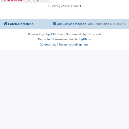
1 Beitrag • Seite
1
von
1
Foren-Übersicht
Alle Cookies löschen
Alle Zeiten sind
UTC+02:00
Powered by
phpBB
® Forum Software © phpBB Limited
Deutsche Übersetzung durch
phpBB.de
Datenschutz
|
Nutzungsbedingungen