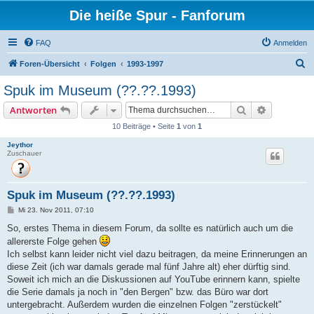
Die heiße Spur - Fanforum
FAQ
Anmelden
S
Foren-Übersicht
Folgen
1993-1997
u
Spuk im Museum (??.??.1993)
c
Suche
Erweiterte
Antworten
h
10 Beiträge • Seite
1
von
1
e
Jeythor
Zuschauer
Spuk im Museum (??.??.1993)
B
Mi 23. Nov 2011, 07:10
e
i
So, erstes Thema in diesem Forum, da sollte es natürlich auch um die
t
allererste Folge gehen
r
a
Ich selbst kann leider nicht viel dazu beitragen, da meine Erinnerungen an
g
diese Zeit (ich war damals gerade mal fünf Jahre alt) eher dürftig sind.
Soweit ich mich an die Diskussionen auf YouTube erinnern kann, spielte
die Serie damals ja noch in "den Bergen" bzw. das Büro war dort
untergebracht. Außerdem wurden die einzelnen Folgen "zerstückelt"