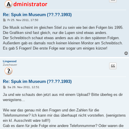
Re: Spuk im Museum (??.??.1993)
B
Fr 25. Nov 2011, 17:50
e
i
Die Musik scheint im gleichen Stiel zu sein wie bei den Folgen bis 1995.
t
Die Grafiken sind fast gleich, nur die Lupen sind etwas anders.
r
a
Der Schreibtisch schaut etwas anders aus als in den späteren Folgen.
g
Außerdem gab es damals noch keinen kleinen Monitor am Schreibtisch.
Es gab 5 Fragen! Die erste Folge war sogar um einiges kürzer!
Lingwood
Zuschauer
Re: Spuk im Museum (??.??.1993)
B
Sa 26. Nov 2011, 12:51
e
i
Ja und wie schauts den jetzt aus mit einem Upload? Bitte überleg es dir
t
wenigstens...
r
a
g
Wie war das genau mit den Fragen und den Zahlen für die
Telefonnummer? Ich kann mir das überhaupt nicht vorstellen. (wenigstens
ein kl. Ausschnitt wäre toll!!)
Gab es dann für jede Folge eine andere Telefonnummer? Oder waren die