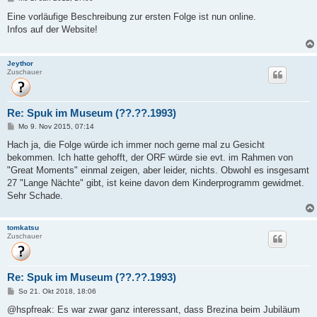
e
i
Eine vorläufige Beschreibung zur ersten Folge ist nun online.
t
Infos auf der Website!
r
a
g
Jeythor
Zuschauer
Re: Spuk im Museum (??.??.1993)
B
Mo 9. Nov 2015, 07:14
e
i
Hach ja, die Folge würde ich immer noch gerne mal zu Gesicht
t
bekommen. Ich hatte gehofft, der ORF würde sie evt. im Rahmen von
r
a
"Great Moments" einmal zeigen, aber leider, nichts. Obwohl es insgesamt
g
27 "Lange Nächte" gibt, ist keine davon dem Kinderprogramm gewidmet.
Sehr Schade.
tomkatsu
Zuschauer
Re: Spuk im Museum (??.??.1993)
B
So 21. Okt 2018, 18:06
e
i
@hspfreak: Es war zwar ganz interessant, dass Brezina beim Jubiläum
t