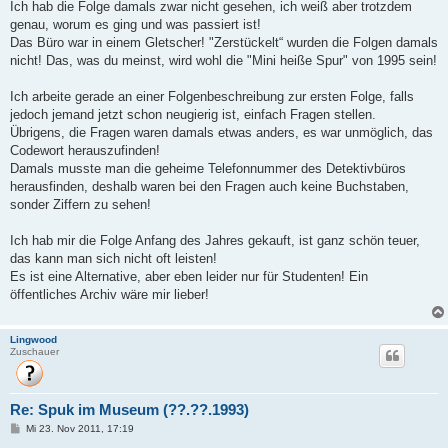
i
Ich hab die Folge damals zwar nicht gesehen, ich weiß aber trotzdem
t
genau, worum es ging und was passiert ist!
r
a
Das Büro war in einem Gletscher! "Zerstückelt“ wurden die Folgen damals
g
nicht! Das, was du meinst, wird wohl die "Mini heiße Spur" von 1995 sein!
Ich arbeite gerade an einer Folgenbeschreibung zur ersten Folge, falls
jedoch jemand jetzt schon neugierig ist, einfach Fragen stellen.
Übrigens, die Fragen waren damals etwas anders, es war unmöglich, das
Codewort herauszufinden!
Damals musste man die geheime Telefonnummer des Detektivbüros
herausfinden, deshalb waren bei den Fragen auch keine Buchstaben,
sonder Ziffern zu sehen!
Ich hab mir die Folge Anfang des Jahres gekauft, ist ganz schön teuer,
das kann man sich nicht oft leisten!
Es ist eine Alternative, aber eben leider nur für Studenten! Ein
öffentliches Archiv wäre mir lieber!
Lingwood
Zuschauer
Re: Spuk im Museum (??.??.1993)
B
Mi 23. Nov 2011, 17:19
e