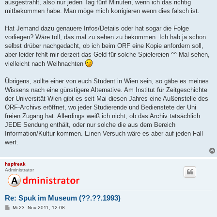
ausgestrahlt, also nur jeden Tag fünf Minuten, wenn ich das richtig
mitbekommen habe. Man möge mich korrigieren wenn dies falsch ist.
Hat Jemand dazu genauere Infos/Details oder hat sogar die Folge
vorliegen? Wäre toll, das mal zu sehen zu bekommen. Ich hab ja schon
selbst drüber nachgedacht, ob ich beim ORF eine Kopie anfordern soll,
aber leider fehlt mir derzeit das Geld für solche Spielereien ^^ Mal sehen,
vielleicht nach Weihnachten
Übrigens, sollte einer von euch Student in Wien sein, so gäbe es meines
Wissens nach eine günstigere Alternative. Am Institut für Zeitgeschichte
der Universität Wien gibt es seit Mai diesen Jahres eine Außenstelle des
ORF-Archivs eröffnet, wo jeder Studierende und Bedienstete der Uni
freien Zugang hat. Allerdings weiß ich nicht, ob das Archiv tatsächlich
JEDE Sendung enthält, oder nur solche die aus dem Bereich
Information/Kultur kommen. Einen Versuch wäre es aber auf jeden Fall
wert.
hspfreak
Administrator
Re: Spuk im Museum (??.??.1993)
B
Mi 23. Nov 2011, 12:08
e