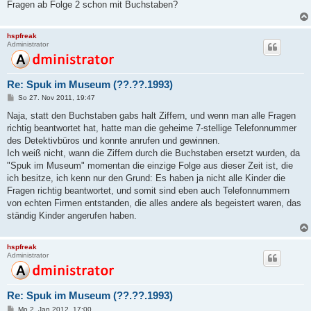
Fragen ab Folge 2 schon mit Buchstaben?
hspfreak
Administrator
Re: Spuk im Museum (??.??.1993)
B
So 27. Nov 2011, 19:47
e
i
Naja, statt den Buchstaben gabs halt Ziffern, und wenn man alle Fragen
t
richtig beantwortet hat, hatte man die geheime 7-stellige Telefonnummer
r
a
des Detektivbüros und konnte anrufen und gewinnen.
g
Ich weiß nicht, wann die Ziffern durch die Buchstaben ersetzt wurden, da
"Spuk im Museum" momentan die einzige Folge aus dieser Zeit ist, die
ich besitze, ich kenn nur den Grund: Es haben ja nicht alle Kinder die
Fragen richtig beantwortet, und somit sind eben auch Telefonnummern
von echten Firmen entstanden, die alles andere als begeistert waren, das
ständig Kinder angerufen haben.
hspfreak
Administrator
Re: Spuk im Museum (??.??.1993)
B
Mo 2. Jan 2012, 17:00