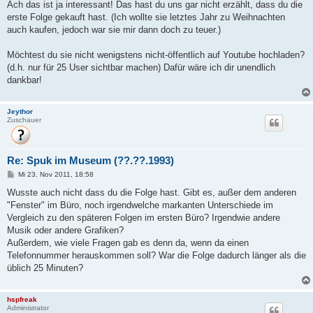
i
Ach das ist ja interessant! Das hast du uns gar nicht erzählt, dass du die
t
erste Folge gekauft hast. (Ich wollte sie letztes Jahr zu Weihnachten
r
a
auch kaufen, jedoch war sie mir dann doch zu teuer.)
g
Möchtest du sie nicht wenigstens nicht-öffentlich auf Youtube hochladen?
(d.h. nur für 25 User sichtbar machen) Dafür wäre ich dir unendlich
dankbar!
Jeythor
Zuschauer
Re: Spuk im Museum (??.??.1993)
B
Mi 23. Nov 2011, 18:58
e
i
Wusste auch nicht dass du die Folge hast. Gibt es, außer dem anderen
t
"Fenster" im Büro, noch irgendwelche markanten Unterschiede im
r
a
Vergleich zu den späteren Folgen im ersten Büro? Irgendwie andere
g
Musik oder andere Grafiken?
Außerdem, wie viele Fragen gab es denn da, wenn da einen
Telefonnummer herauskommen soll? War die Folge dadurch länger als die
üblich 25 Minuten?
hspfreak
Administrator