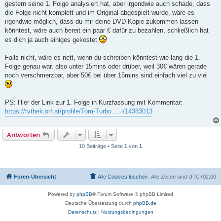
gestern seine 1. Folge analysiert hat, aber irgendwie auch schade, dass
r
a
die Folge nicht komplett und im Original abgespielt wurde, wäre es
g
irgendwie möglich, dass du mir deine DVD Kopie zukommen lassen
könntest, wäre auch bereit ein paar € dafür zu bezahlen, schließlich hat
es dich ja auch einiges gekostet
Falls nicht, wäre es nett, wenn du schreiben könntest wie lang die 1.
Folge genau war, also unter 15mins oder drüber, weil 30€ wären gerade
noch verschmerzbar, aber 50€ bei über 15mins sind einfach viel zu viel
PS: Hier der Link zur 1. Folge in Kurzfassung mit Kommentar:
https://tvthek.orf.at/profile/Tom-Turbo ... l/14383013
Antworten
10 Beiträge • Seite
1
von
1
Foren-Übersicht
Alle Cookies löschen
Alle Zeiten sind
UTC+02:00
Powered by
phpBB
® Forum Software © phpBB Limited
Deutsche Übersetzung durch
phpBB.de
Datenschutz
|
Nutzungsbedingungen