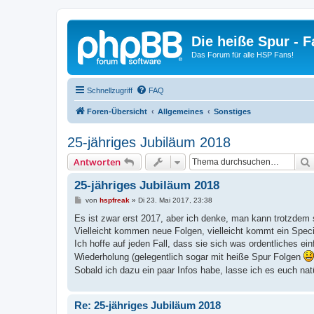
Die heiße Spur - 
Das Forum für alle HSP Fans!
Schnellzugriff
FAQ
Foren-Übersicht
Allgemeines
Sonstiges
25-jähriges Jubiläum 2018
Antworten
25-jähriges Jubiläum 2018
B
von
hspfreak
»
Di 23. Mai 2017, 23:38
e
i
Es ist zwar erst 2017, aber ich denke, man kann trotzdem
t
Vielleicht kommen neue Folgen, vielleicht kommt ein Specia
r
a
Ich hoffe auf jeden Fall, dass sie sich was ordentliches ei
g
Wiederholung (gelegentlich sogar mit heiße Spur Folgen
Sobald ich dazu ein paar Infos habe, lasse ich es euch nat
Re: 25-jähriges Jubiläum 2018