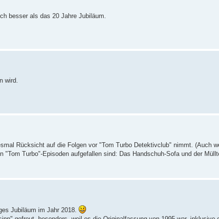
lich besser als das 20 Jahre Jubiläum.
n wird.
iesmal Rücksicht auf die Folgen vor "Tom Turbo Detektivclub" nimmt. (Auch w
n "Tom Turbo"-Episoden aufgefallen sind: Das Handschuh-Sofa und der Müllt
riges Jubiläum im Jahr 2018.
nn" gefreut, besonders, weil es die Originalfassung von 1995 war, inklusive 