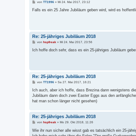
B
von
TT1996
»
Mi 24. Mai 2017, 23:12
e
i
Falls es ein 25 Jahre Jubiläum geben wird, wird es hoffent
t
r
a
g
Re: 25-jähriges Jubiläum 2018
B
von
hspfreak
»
Mi 24. Mai 2017, 23:56
e
i
Ich hoffe doch sehr, dass es ein 25-jähriges Jubiläum gebe
t
r
a
g
Re: 25-jähriges Jubiläum 2018
B
von
TT1996
»
Sa 27. Mai 2017, 16:21
e
i
Ich auch, aber ich hoffe, dass Brezina dann wenigstens d
t
Jubiläum dann doch zwei Easter Eggs aus den anfängliche
r
a
hat man schon länger nicht gesehen)
g
Re: 25-jähriges Jubiläum 2018
B
von
hspfreak
»
Mo 29. Okt 2018, 11:26
e
i
Wie ihr nun sicher alle wisst gab es tatsächlich ein 25-jäh
t
Ich habe mich sehr über die Folge "Der große Gurkenwahnsi