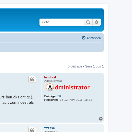
Suche
Erweiterte Suche
Anmelden
5 Beiträge • Seite
1
von
1
hspfreak
Administrator
.
Beiträge:
50
rz berücksichtigt.).
Registriert:
So 13. Nov 2011, 16:38
 läuft zumindest als
N
a
c
TT1996
h
Assistent