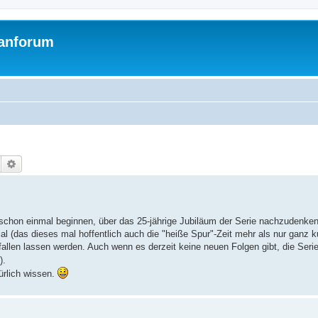
Fanforum
Suche
Erweiterte Suche
 schon einmal beginnen, über das 25-jährige Jubiläum der Serie nachzudenken
l (das dieses mal hoffentlich auch die "heiße Spur"-Zeit mehr als nur ganz ku
nfallen lassen werden. Auch wenn es derzeit keine neuen Folgen gibt, die Serie
).
ürlich wissen.