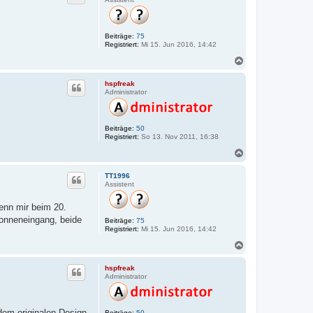
o
b
e
n
Beiträge:
75
Registriert:
Mi 15. Jun 2016, 14:42
N
a
c
hspfreak
h
Administrator
o
b
e
n
Beiträge:
50
Registriert:
So 13. Nov 2011, 16:38
N
a
c
TT1996
h
Assistent
o
b
enn mir beim 20.
e
onneneingang, beide
n
Beiträge:
75
Registriert:
Mi 15. Jun 2016, 14:42
N
a
c
hspfreak
h
Administrator
o
b
e
dem originalen Design
n
Beiträge:
50