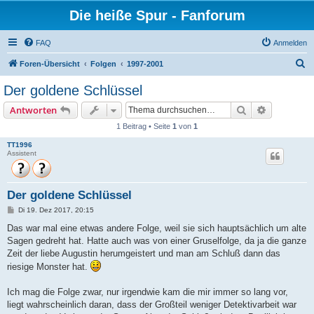
Die heiße Spur - Fanforum
FAQ
Anmelden
S
Foren-Übersicht
Folgen
1997-2001
u
Der goldene Schlüssel
c
Suche
Erweiterte
Antworten
h
1 Beitrag • Seite
1
von
1
e
TT1996
Assistent
Der goldene Schlüssel
B
Di 19. Dez 2017, 20:15
e
i
Das war mal eine etwas andere Folge, weil sie sich hauptsächlich um alte
t
Sagen gedreht hat. Hatte auch was von einer Gruselfolge, da ja die ganze
r
a
Zeit der liebe Augustin herumgeistert und man am Schluß dann das
g
riesige Monster hat.
Ich mag die Folge zwar, nur irgendwie kam die mir immer so lang vor,
liegt wahrscheinlich daran, dass der Großteil weniger Detektivarbeit war